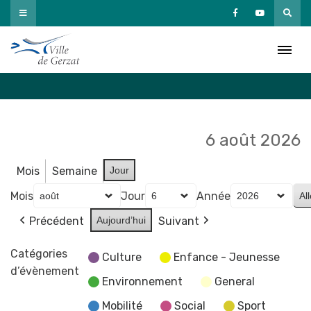
Passer
au
Agenda
contenu
Accueil
»
Agenda
6 août 2026
Mois
Semaine
Jour
Mois
Jour
Année
Précédent
Aujourd’hui
Suivant
Catégories
Culture
Enfance - Jeunesse
d’évènement
Environnement
General
Mobilité
Social
Sport