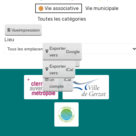
Vie associative
Vie municipale
Toutes les catégories
Vue
impression
Lieu
Créer
Exporter
Google
un
vers
Google
compte
Exporter
iCal
Créer
vers
un
iCal
compte