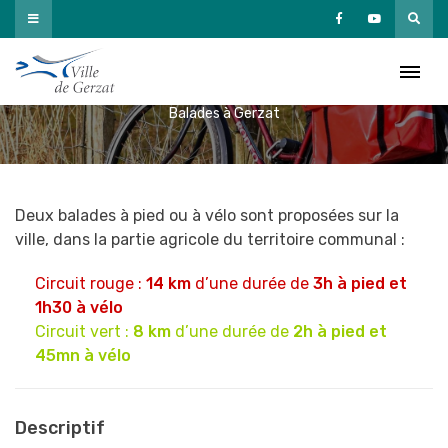
Passer
au
Balades à Gerzat
contenu
Accueil
»
Découvrir Gerzat
»
Détente, jeux, promenades
»
Balades à Gerzat
Deux balades à pied ou à vélo sont proposées sur la
ville, dans la partie agricole du territoire communal :
Circuit rouge :
14 km
d’une durée de
3h à pied et
1h30 à vélo
Circuit vert :
8 km
d’une durée de
2h à pied et
45mn à vélo
Descriptif