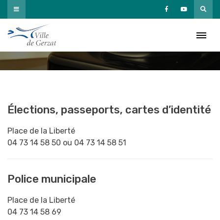
Passer
au
Annuaire municipal général
contenu
Accueil
»
Services municipaux
»
Annuaire municipal général
Élections, passeports, cartes d’identité
Place de la Liberté
04 73 14 58 50 ou 04 73 14 58 51
Police municipale
Place de la Liberté
04 73 14 58 69