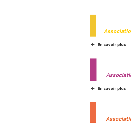
Associatio
En savoir plus
Amitié Mada
Associati
LARCENCIEL
En savoir plus
Association C
Amicale Laïq
Associatio
Association 