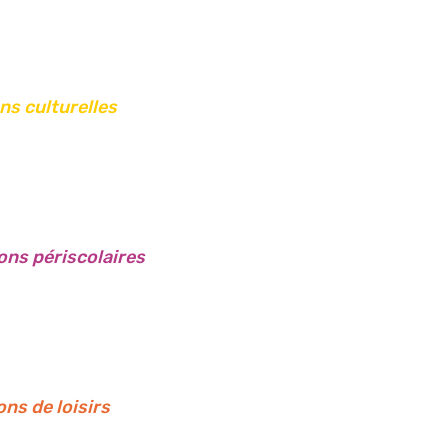
ns culturelles
Chantal Rakotonirina
gascar Auvergne
ama.contact63@gmail.c
ons périscolaires
Rose Geffry Honore – Pré
S 63
Tél. : 06 87 88 06 64
ulturelle Antillaise d’Auvergne
rosgefhon@orange.fr
rose.geffry-honore@wan
Odette Goi – Responsa
Tél. : 04 73 25 14 10 / 
ue section Aide aux devoirs
Gilles Planchon – Préside
Jean-Claude Madeben
Tél. : 04 70 64 41 74
ns de loisirs
Notes et Des Lyres (ANDL)
Tél. : 06 20 86 20 15
contact@andl-gerzat.fr