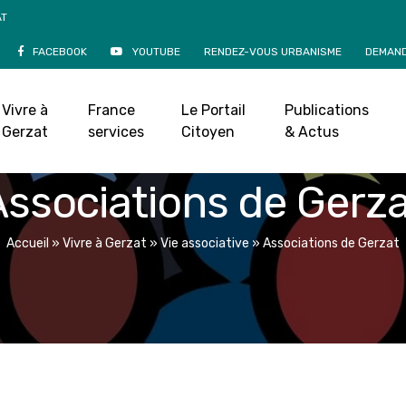
AT
FACEBOOK
YOUTUBE
RENDEZ-VOUS URBANISME
DEMAND
Vivre à
France
Le Portail
Publications
Gerzat
services
Citoyen
& Actus
ssociations de Gerz
Accueil
»
Vivre à Gerzat
»
Vie associative
»
Associations de Gerzat