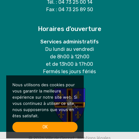
Tél. : 04 73 25 00 14
Fax : 04 73 25 89 50
Horaires d’ouverture
Services administratifs
Du lundi au vendredi
de 8h00 à 12h00
et de 13h00 à 17h00
Fermés les jours fériés
Nous utilisons des cookies pour
vous garantir la meilleure
expérience sur notre site web. Si
vous continuez à utiliser ce site,
nous supposerons que vous en
êtes satisfait.
OK
© 2026
Ville de Gerzat
Mentions légales