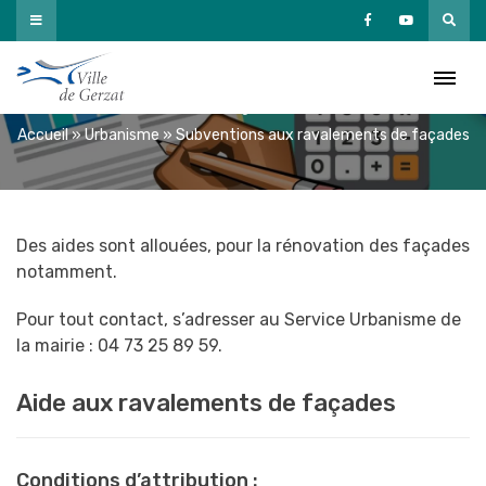
Passer
au
Subventions aux ravalements
contenu
de façades
Accueil
»
Urbanisme
»
Subventions aux ravalements de façades
Des aides sont allouées, pour la rénovation des façades
notamment.
Pour tout contact, s’adresser au Service Urbanisme de
la mairie : 04 73 25 89 59.
Aide aux ravalements de façades
Conditions d’attribution :