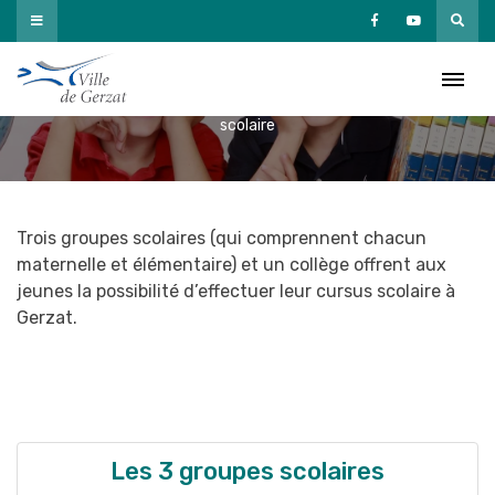
Passer
au
Vie scolaire
contenu
Accueil
»
Vivre à Gerzat
»
Enfance – Éducation – Jeunesse
»
Vie
scolaire
Trois groupes scolaires (qui comprennent chacun
maternelle et élémentaire) et un collège offrent aux
jeunes la possibilité d’effectuer leur cursus scolaire à
Gerzat.
Les 3 groupes scolaires