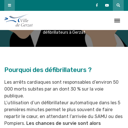
Passer
au
Les défibrillateurs à Gerzat
contenu
Accueil
»
Vous et votre mairie
»
Mairie pratique
»
Les
défibrillateurs à Gerzat
Pourquoi des défibrillateurs ?
Les arrêts cardiaques sont responsables d’environ 50
000 morts subites par an dont 30 % sur la voie
publique.
L’utilisation d’un défibrillateur automatique dans les 5
premières minutes permet le plus souvent de faire
repartir le cœur, en attendant l’arrivée du SAMU ou des
Pompiers.
Les chances de survie sont alors