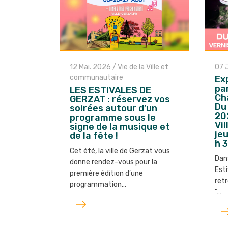
12 Mai. 2026
/
Vie de la Ville et
07 
communautaire
Ex
pa
LES ESTIVALES DE
Ch
GERZAT : réservez vos
Du 
soirées autour d’un
202
programme sous le
Vil
signe de la musique et
jeu
de la fête !
h 
Cet été, la ville de Gerzat vous
Dan
donne rendez-vous pour la
Est
première édition d’une
retr
programmation…
”…
Lire
Lir
l'article
l'ar