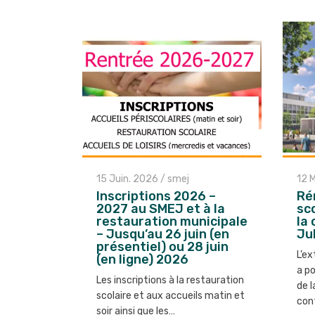
15 Juin. 2026
/
smej
12 
Inscriptions 2026 –
Ré
2027 au SMEJ et à la
sc
restauration municipale
la 
– Jusqu’au 26 juin (en
Ju
présentiel) ou 28 juin
L’ex
(en ligne) 2026
a p
Les inscriptions à la restauration
de l
scolaire et aux accueils matin et
con
soir ainsi que les…