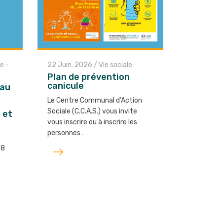
e -
22 Juin. 2026
/
Vie sociale
Plan de prévention
canicule
 au
Le Centre Communal d’Action
Sociale (C.C.A.S.) vous invite
 et
vous inscrire ou à inscrire les
personnes…
Lire
28
l'article