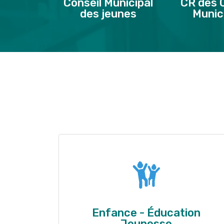
Conseil Municipal
CR des 
des jeunes
Munic
Enfance - Éducation
Jeunesse