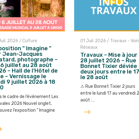
Juil. 2026
/
Culture
01 Juil. 2026
/
Travaux - Voiri
Réseaux
position ” Imagine ”
r Jean-Jacques
Travaux – Mise à jour
atard, photographe –
28 juillet 2026 – Rue
6 juillet au 28 août
Bonnet Tixier déviée
6 – Hall de l’Hôtel de
deux jours entre le 17
le – Vernissage le
le 28 août
di 9 juillet 2026 à 18
⚠︎ Rue Bonnet Tixier 2 jours
30
entre le lundi 17 au vendredi 
s le cadre de l’évènement Les
août :…
ivales 2026 Nouvel onglet,
Lire
ouvez l’exposition ” Imagine
l'article
e
ticle