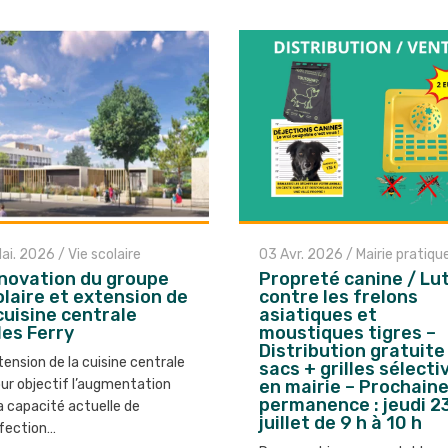
Mai. 2026
/
Vie scolaire
03 Avr. 2026
/
Mairie pratiqu
novation du groupe
Propreté canine / Lu
olaire et extension de
contre les frelons
cuisine centrale
asiatiques et
les Ferry
moustiques tigres –
Distribution gratuite
tension de la cuisine centrale
sacs + grilles sélecti
our objectif l’augmentation
en mairie – Prochain
permanence : jeudi 2
a capacité actuelle de
juillet de 9 h à 10 h
fection…