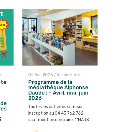
e
02 Avr. 2026
/
Vie culturelle
tte
Programme de la
médiathèque Alphonse
Daudet – Avril, mai, juin
2026
 de
Toutes les activités sont sur
ves
e
inscription au 04 43 762 762
3
sauf mention contraire. **MARS…
Lire