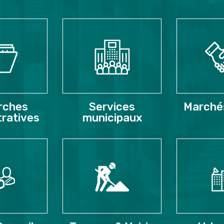
rches
Services
Marchés
tratives
municipaux