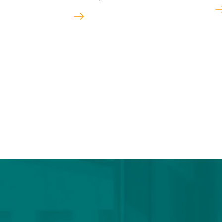
Lir
Lire
l'ar
l'article