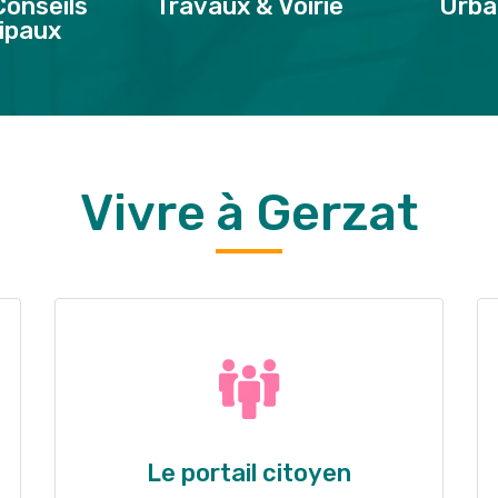
Conseils
Travaux & Voirie
Urba
ipaux
Vivre à Gerzat
Le portail citoyen