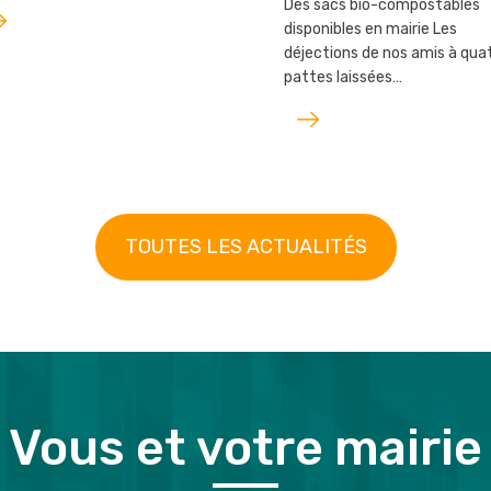
Des sacs bio-compostables
e
disponibles en mairie Les
ticle
déjections de nos amis à qua
pattes laissées…
Lire
l'article
TOUTES LES ACTUALITÉS
Vous et votre mairie