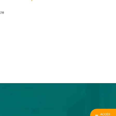
l'article
tre
ACCÈS