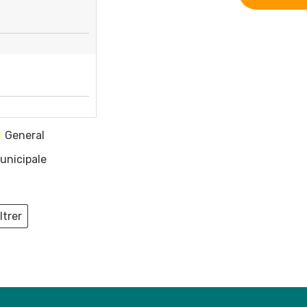
General
unicipale
ltrer
ieux