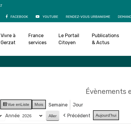
AT
FACEBOOK
YOUTUBE
RENDEZ-VOUS URBANISME
DEMAND
Agenda
Vivre à
France
Le Portail
Publications
Accueil
»
Agenda
Gerzat
services
Citoyen
& Actus
Évènements e
Vue en
Liste
Mois
Semaine
Jour
Année
Précédent
Aujourd’hui