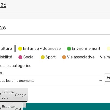
026
026
ulture
Enfance - Jeunesse
Environnement
obilité
Social
Sport
Vie associative
Vie m
es les catégories
eu
Fi
L
Créer
Exporter
Google
un
vers
Google
compte
Exporter
iCal