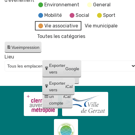
d’évènement
Environnement
General
Mobilité
Social
Sport
Vie associative
Vie municipale
Toutes les catégories
Vue
impression
Lieu
Créer
Exporter
Google
un
vers
Google
compte
Exporter
iCal
Créer
vers
un
iCal
compte