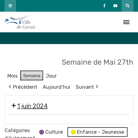
Passer
au
Agenda
contenu
Accueil
»
Agenda
Semaine de Mai 27th
Mois
Semaine
Jour
Précédent
Aujourd’hui
Suivant
1 juin 2024
Éco
vide-
Catégories
Culture
Enfance - Jeunesse
dressing