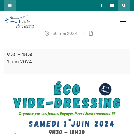
Passer
au
contenu
Éco vide-dressing
30 mai 2024
|
Éco
9:30
–
18:30
vide-
1 juin 2024
dressing