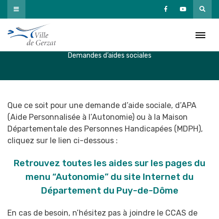
Passer
au
Demandes d’aides sociales
contenu
Accueil
»
Vivre à Gerzat
»
Vie Sociale
»
Action sociale / CCAS
»
Demandes d’aides sociales
Que ce soit pour une demande d’aide sociale, d’APA
(Aide Personnalisée à l’Autonomie) ou à la Maison
Départementale des Personnes Handicapées (MDPH),
cliquez sur le lien ci-dessous :
Retrouvez toutes les aides sur les pages du
menu “Autonomie” du site Internet du
Département du Puy-de-Dôme
En cas de besoin, n’hésitez pas à joindre le CCAS de