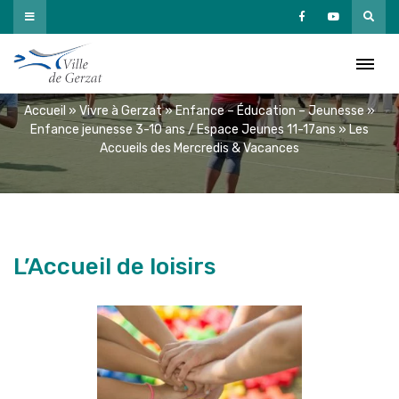
Passer
au
Les Accueils des Mercredis &
contenu
Vacances
Accueil
»
Vivre à Gerzat
»
Enfance – Éducation – Jeunesse
»
Enfance jeunesse 3-10 ans / Espace Jeunes 11-17ans
»
Les
Accueils des Mercredis & Vacances
L’Accueil de loisirs