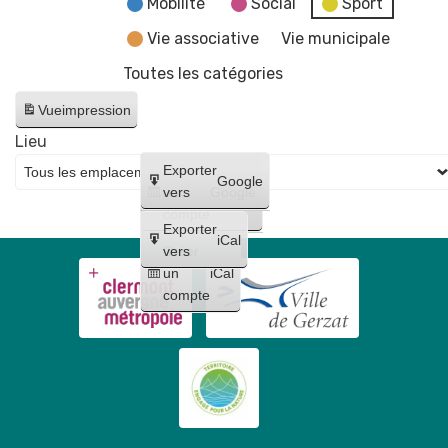
Mobilité
Social
Sport
Vie associative
Vie municipale
Toutes les catégories
Vue
impression
Lieu
Créer
Exporter
Google
un
vers
Google
compte
Exporter
iCal
Créer
vers
un
iCal
compte