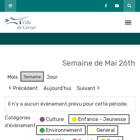
Passer
au
Agenda
contenu
Accueil
»
Agenda
Semaine de Mai 26th
Mois
Semaine
Jour
Précédent
Aujourd’hui
Suivant
Il n’y a aucun évènement prévu pour cette période.
Catégories
Culture
Enfance - Jeunesse
d’évènement
Environnement
General