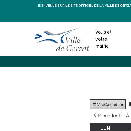
Passer
BIENVENUE SUR LE SITE OFFICIEL DE LA VILLE DE GERZ
au
contenu
Vous et
votre
mairie
Vue
Calendrier
Précédent
Au
LUN
LUNDI