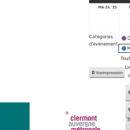
26
Mai 26, '25
mai
2025
Catégories
C
d’évènement
M
Tout
Li
Vue
impression