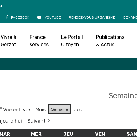
AT
FACEBOOK
YOUTUBE
RENDEZ-VOUS URBANISME
DEMAND
Agenda
Vivre à
France
Le Portail
Publications
Accueil
»
Agenda
Gerzat
services
Citoyen
& Actus
Semaine
Vue en
Liste
Mois
Semaine
Jour
jourd’hui
Suivant
MAR
MARDI
MER
MERCREDI
JEU
JEUDI
VEN
VENDREDI
SA