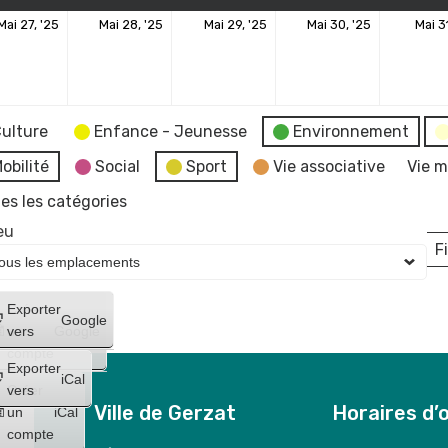
27
28
29
30
Mai 27, '25
Mai 28, '25
Mai 29, '25
Mai 30, '25
Mai 3
mai
mai
mai
mai
2025
2025
2025
2025
ulture
Enfance - Jeunesse
Environnement
obilité
Social
Sport
Vie associative
Vie m
es les catégories
eu
Fi
L
Créer
Exporter
Google
un
vers
Google
compte
Exporter
iCal
Créer
vers
Ville de Gerzat
Horaires d’
un
iCal
compte