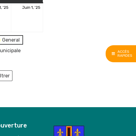
31
1
1, '25
Juin 1, '25
mai
juin
2025
2025
General
unicipale
ACCÈS
RAPIDES
ltrer
ieux
ouverture