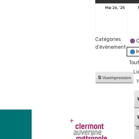
26
Mai 26, '25
mai
2025
Catégories
C
d’évènement
M
Tout
Li
Vue
impression