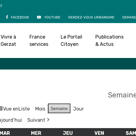
AT
FACEBOOK
YOUTUBE
RENDEZ-VOUS URBANISME
DEMAND
Agenda
Vivre à
France
Le Portail
Publications
Accueil
»
Agenda
Gerzat
services
Citoyen
& Actus
Semaine
Vue en
Liste
Mois
Semaine
Jour
jourd’hui
Suivant
MAR
MARDI
MER
MERCREDI
JEU
JEUDI
VEN
VENDREDI
SA