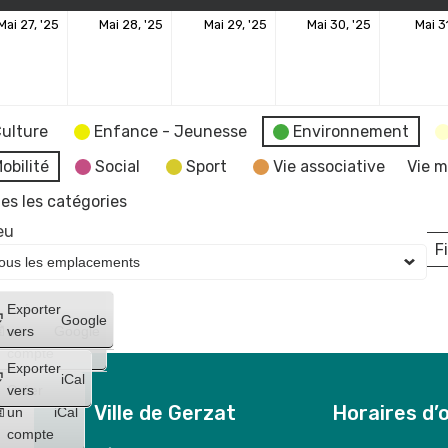
27
28
29
30
Mai 27, '25
Mai 28, '25
Mai 29, '25
Mai 30, '25
Mai 3
mai
mai
mai
mai
2025
2025
2025
2025
ulture
Enfance - Jeunesse
Environnement
obilité
Social
Sport
Vie associative
Vie m
es les catégories
eu
Fi
L
Créer
Exporter
Google
un
vers
Google
compte
Exporter
iCal
Créer
vers
Ville de Gerzat
Horaires d’
un
iCal
compte