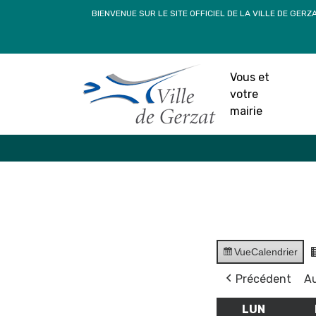
Passer
BIENVENUE SUR LE SITE OFFICIEL DE LA VILLE DE GERZ
au
contenu
Vous et
votre
mairie
Vue
Calendrier
Précédent
Au
LUN
LUNDI