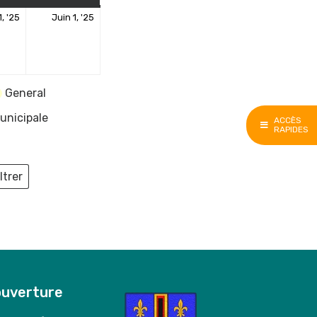
31
1
1, '25
Juin 1, '25
mai
juin
2025
2025
General
unicipale
ACCÈS
RAPIDES
ltrer
ieux
ouverture