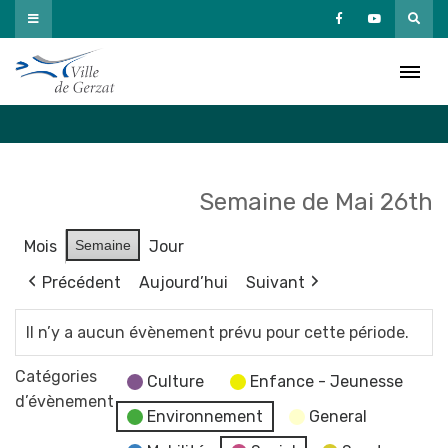
Passer
au
Agenda
contenu
Accueil
»
Agenda
Semaine de Mai 26th
Mois
Semaine
Jour
Précédent
Aujourd’hui
Suivant
Il n’y a aucun évènement prévu pour cette période.
Catégories
Culture
Enfance - Jeunesse
d’évènement
Environnement
General