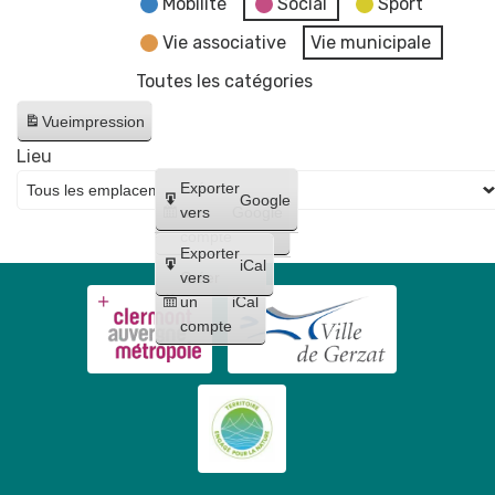
Mobilité
Social
Sport
Vie associative
Vie municipale
Toutes les catégories
Vue
impression
Lieu
Créer
Exporter
Google
un
vers
Google
compte
Exporter
iCal
Créer
vers
un
iCal
compte