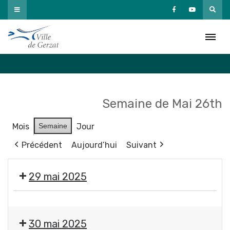
Passer
au
Agenda
contenu
Accueil
»
Agenda
Semaine de Mai 26th
Mois
Semaine
Jour
Précédent
Aujourd’hui
Suivant
29 mai 2025
Festival
Les
30 mai 2025
Musicales