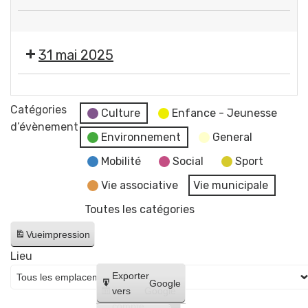
de
Festival
GERZAT
Les
par
31 mai 2025
Musicales
l'ANDL
de
Festival
GERZAT
Les
Catégories
par
Culture
Enfance - Jeunesse
Musicales
d’évènement
l'ANDL
Environnement
General
de
GERZAT
Mobilité
Social
Sport
par
Vie associative
Vie municipale
l'ANDL
Toutes les catégories
Vue
impression
Lieu
Créer
Exporter
Google
un
vers
Google
compte