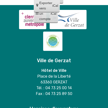
Exporter
iCal
Créer
vers
un
iCal
compte
Ville de Gerzat
Hôtel de Ville
Place de la Liberté
63360 GERZAT
Tél. : 04 73 25 00 14
Fax : 04 73 25 89 50