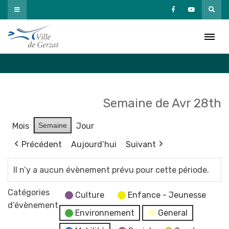
Passer
au
Agenda
contenu
Accueil
»
Agenda
Semaine de Avr 28th
Mois
Semaine
Jour
Précédent
Aujourd’hui
Suivant
Il n’y a aucun évènement prévu pour cette période.
Catégories
Culture
Enfance - Jeunesse
d’évènement
Environnement
General