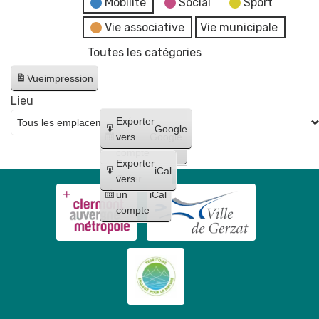
Mobilité
Social
Sport
Vie associative
Vie municipale
Toutes les catégories
Vue
impression
Lieu
Créer
Exporter
Google
un
vers
Google
compte
Exporter
iCal
Créer
vers
un
iCal
compte