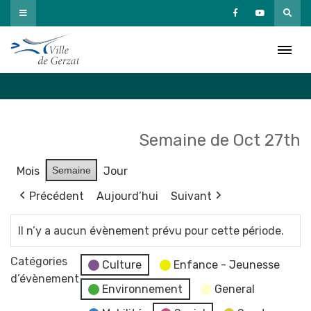
Passer
au
Agenda
contenu
Accueil
»
Agenda
Semaine de Oct 27th
Mois
Semaine
Jour
Précédent
Aujourd’hui
Suivant
Il n’y a aucun évènement prévu pour cette période.
Catégories
Culture
Enfance - Jeunesse
d’évènement
Environnement
General