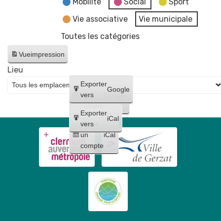
Mobilité
Social
Sport
Vie associative
Vie municipale
Toutes les catégories
Vue
impression
Lieu
Créer
Exporter
Google
un
vers
Google
compte
Exporter
iCal
Créer
vers
un
iCal
compte