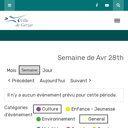
Passer
au
Agenda
contenu
Accueil
»
Agenda
Semaine de Avr 28th
Mois
Semaine
Jour
Précédent
Aujourd’hui
Suivant
Il n’y a aucun évènement prévu pour cette période.
Catégories
Culture
Enfance - Jeunesse
d’évènement
Environnement
General