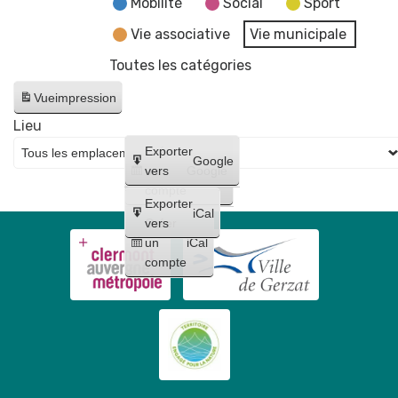
Mobilité
Social
Sport
Vie associative
Vie municipale
Toutes les catégories
Vue
impression
Lieu
Créer
Exporter
Google
un
vers
Google
compte
Exporter
iCal
Créer
vers
un
iCal
compte