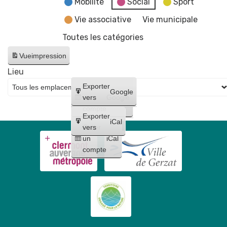
Mobilité
Social
Sport
Vie associative
Vie municipale
Toutes les catégories
Vue
impression
Lieu
Créer
Exporter
Google
un
vers
Google
compte
Exporter
iCal
Créer
vers
un
iCal
compte