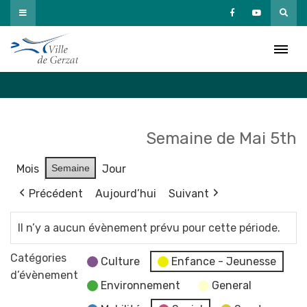
Passer
au
Agenda
contenu
Accueil
»
Agenda
Semaine de Mai 5th
Mois
Semaine
Jour
Précédent
Aujourd’hui
Suivant
Il n’y a aucun évènement prévu pour cette période.
Catégories
Culture
Enfance - Jeunesse
d’évènement
Environnement
General