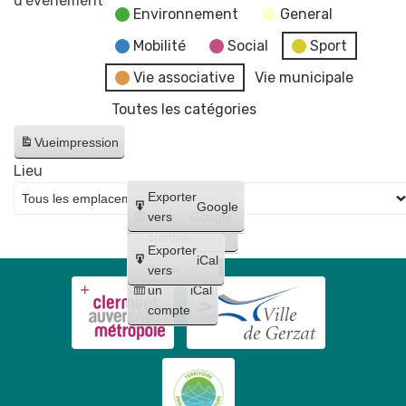
d’évènement
Environnement
General
👕
👠
Mobilité
Social
Sport
👡
Vie associative
Vie municipale
👞
Toutes les catégories
👢
Vide
Vue
impression
dressing
Lieu
80e
Créer
Exporter
anniversaire
Google
un
vers
Google
Secours
compte
Populaire
Exporter
iCal
Créer
vers
un
iCal
compte