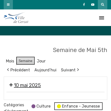
Passer
au
Agenda
contenu
Accueil
»
Agenda
Semaine de Mai 5th
Mois
Semaine
Jour
Précédent
Aujourd’hui
Suivant
10 mai 2025
🧥
🩱
Catégories
Culture
Enfance - Jeunesse
👙