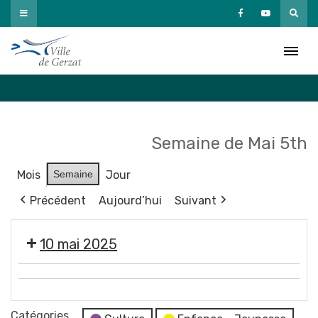
Passer
au
Agenda
contenu
Accueil
»
Agenda
Semaine de Mai 5th
Mois
Semaine
Jour
Précédent
Aujourd’hui
Suivant
10 mai 2025
Tournage
🧥
court-
🩱
Catégories
métrage