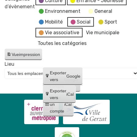
Culture
Enfance - Jeunesse
👙
d’évènement
Y'avanti
Environnement
General
👕
👠
Mobilité
Social
Sport
👡
Vie associative
Vie municipale
👞
Toutes les catégories
👢
Vide
Vue
impression
dressing
Lieu
80e
Créer
Exporter
anniversaire
Google
un
vers
Google
Secours
compte
Populaire
Exporter
iCal
Créer
vers
un
iCal
compte