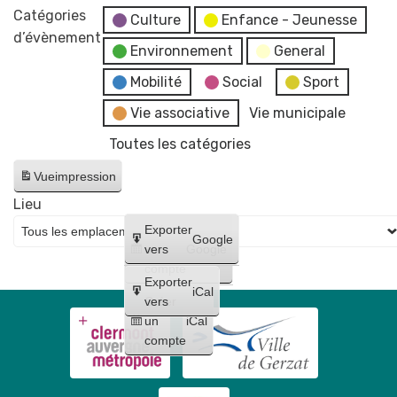
marché
Catégories
👙
Y'avanti
Culture
Enfance - Jeunesse
aux
d’évènement
👕
Environnement
General
plants
👠
bio
👡
Mobilité
Social
Sport
-
👞
Vie associative
Vie municipale
Le
👢
Toutes les catégories
Biau
Vide
Jardin
dressing
Vue
impression
80e
Lieu
anniversaire
Créer
Exporter
Secours
Google
un
vers
Google
Populaire
compte
Exporter
iCal
Créer
vers
un
iCal
compte