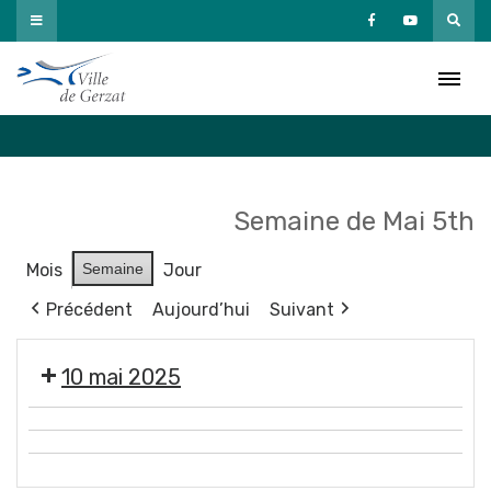
Passer
au
Agenda
contenu
Accueil
»
Agenda
Semaine de Mai 5th
Mois
Semaine
Jour
Précédent
Aujourd’hui
Suivant
10 mai 2025
Tournage
🧥
court-
3e
🩱
métrage