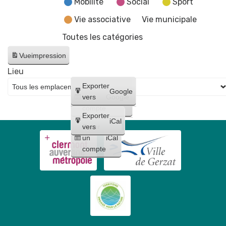
Mobilité
Social
Sport
Vie associative
Vie municipale
Toutes les catégories
Vue
impression
Lieu
Créer
Exporter
Google
un
vers
Google
compte
Exporter
iCal
Créer
vers
un
iCal
compte