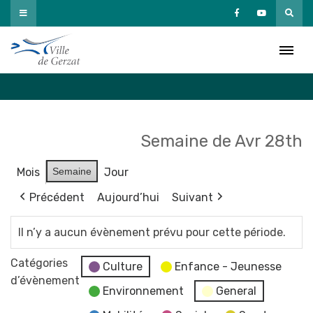
Passer
au
Agenda
contenu
Accueil
»
Agenda
Semaine de Avr 28th
Mois
Semaine
Jour
Précédent
Aujourd’hui
Suivant
Il n’y a aucun évènement prévu pour cette période.
Catégories
Culture
Enfance - Jeunesse
d’évènement
Environnement
General