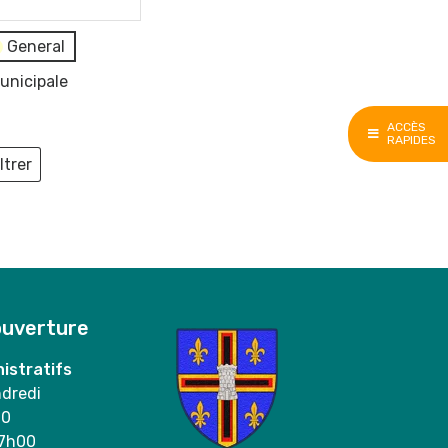
General
unicipale
ACCÈS
RAPIDES
ltrer
ieux
ouverture
istratifs
ndredi
00
17h00