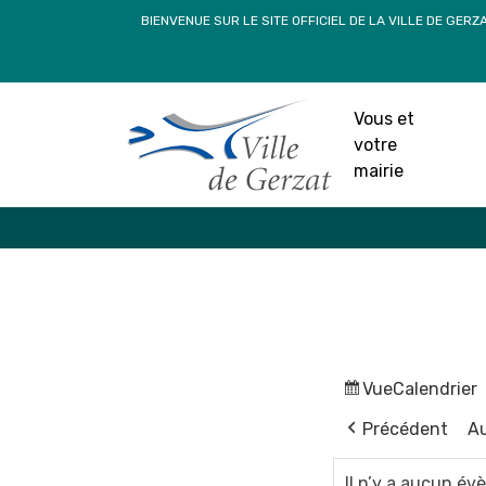
Passer
BIENVENUE SUR LE SITE OFFICIEL DE LA VILLE DE GERZ
au
contenu
Vous et
votre
mairie
Vue
Calendrier
Précédent
Au
Il n’y a aucun é