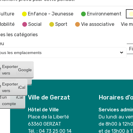
ulture
Enfance - Jeunesse
Environnement
obilité
Social
Sport
Vie associative
Vie m
es les catégories
eu
Fi
L
Créer
Exporter
Google
un
vers
Google
compte
Exporter
iCal
Créer
vers
Ville de Gerzat
Horaires d’
un
iCal
compte
Hôtel de Ville
Services admin
Place de la Liberté
Du lundi au ve
63360 GERZAT
de 8h00 à 12h
Tél. : 04 73 25 00 14
et de 13h00 à 