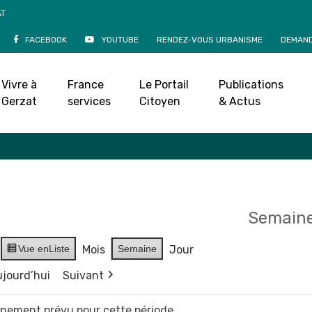
AT
FACEBOOK
YOUTUBE
RENDEZ-VOUS URBANISME
DEMAND
Agenda
Vivre à
France
Le Portail
Publications
Accueil
»
Agenda
Gerzat
services
Citoyen
& Actus
Semaine
Vue en
Liste
Mois
Semaine
Jour
jourd’hui
Suivant
vènement prévu pour cette période.