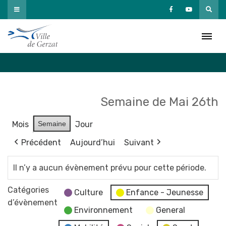
Passer
au
Agenda
contenu
Accueil
»
Agenda
Semaine de Mai 26th
Mois
Semaine
Jour
Précédent
Aujourd’hui
Suivant
Il n’y a aucun évènement prévu pour cette période.
Catégories
Culture
Enfance - Jeunesse
d’évènement
Environnement
General