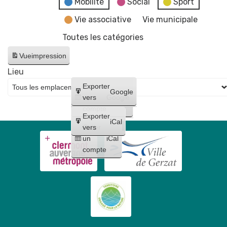
Mobilité
Social
Sport
Vie associative
Vie municipale
Toutes les catégories
Vue
impression
Lieu
Créer
Exporter
Google
un
vers
Google
compte
Exporter
iCal
Créer
vers
un
iCal
compte