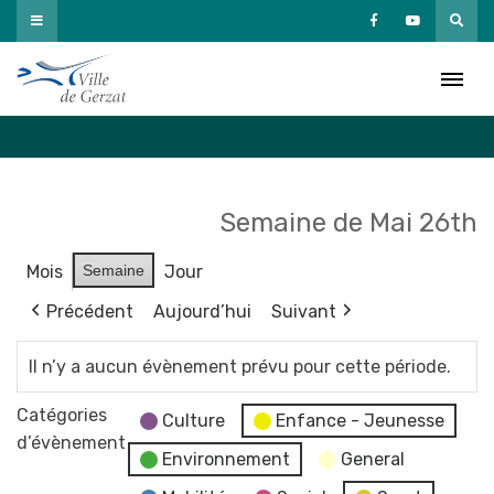
Passer
au
Agenda
contenu
Accueil
»
Agenda
Semaine de Mai 26th
Mois
Semaine
Jour
Précédent
Aujourd’hui
Suivant
Il n’y a aucun évènement prévu pour cette période.
Catégories
Culture
Enfance - Jeunesse
d’évènement
Environnement
General