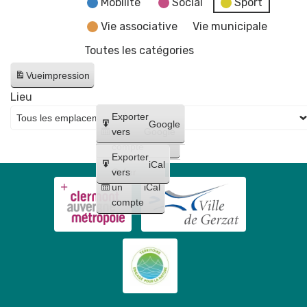
Mobilité
Social
Sport
Vie associative
Vie municipale
Toutes les catégories
Vue
impression
Lieu
Créer
Exporter
Google
un
vers
Google
compte
Exporter
iCal
Créer
vers
un
iCal
compte