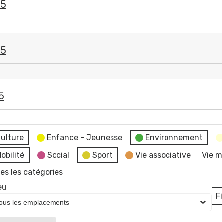
25
25
5
ulture
Enfance - Jeunesse
Environnement
obilité
Social
Sport
Vie associative
Vie m
es les catégories
eu
Fi
L