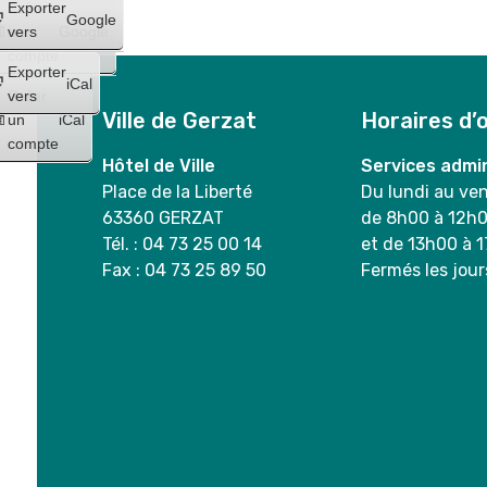
Créer
Exporter
Google
un
vers
Google
compte
Exporter
iCal
Créer
vers
Ville de Gerzat
Horaires d’
un
iCal
compte
Hôtel de Ville
Services admin
Place de la Liberté
Du lundi au ve
63360 GERZAT
de 8h00 à 12h
Tél. : 04 73 25 00 14
et de 13h00 à 
Fax : 04 73 25 89 50
Fermés les jour