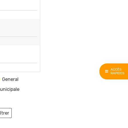
ACCÈS
RAPIDES
General
unicipale
ltrer
ieux