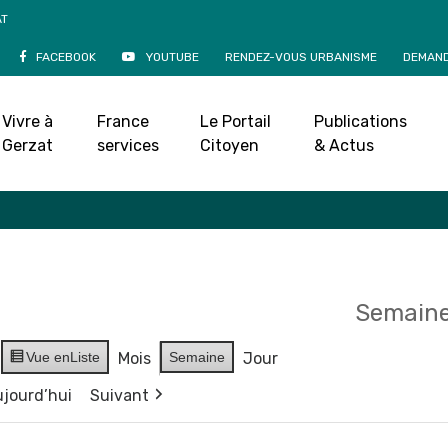
AT
FACEBOOK
YOUTUBE
RENDEZ-VOUS URBANISME
DEMAND
Agenda
Vivre à
France
Le Portail
Publications
Accueil
»
Agenda
Gerzat
services
Citoyen
& Actus
Semaine
Vue en
Liste
Mois
Semaine
Jour
jourd’hui
Suivant