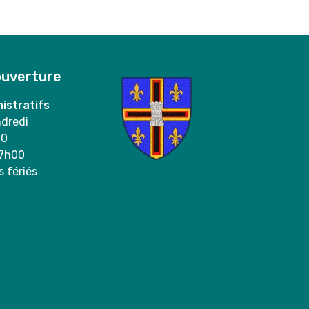
ouverture
istratifs
ndredi
00
17h00
s fériés