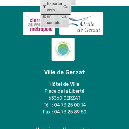
Exporter
iCal
Créer
vers
un
iCal
compte
Ville de Gerzat
Hôtel de Ville
Place de la Liberté
63360 GERZAT
Tél. : 04 73 25 00 14
Fax : 04 73 25 89 50