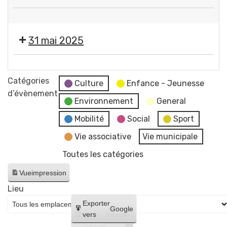
de
Festival
GERZAT
Les
par
31 mai 2025
Musicales
l'ANDL
de
Festival
GERZAT
Les
Catégories
par
Culture
Enfance - Jeunesse
Musicales
d’évènement
l'ANDL
Environnement
General
de
GERZAT
Mobilité
Social
Sport
par
Vie associative
Vie municipale
l'ANDL
Toutes les catégories
Vue
impression
Lieu
Créer
Exporter
Google
un
vers
Google
compte