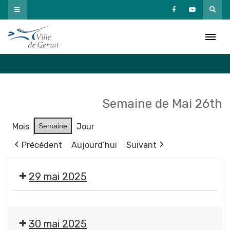
Passer
au
Agenda
contenu
Accueil
»
Agenda
Semaine de Mai 26th
Mois
Semaine
Jour
Précédent
Aujourd’hui
Suivant
29 mai 2025
Festival
Les
30 mai 2025
Musicales