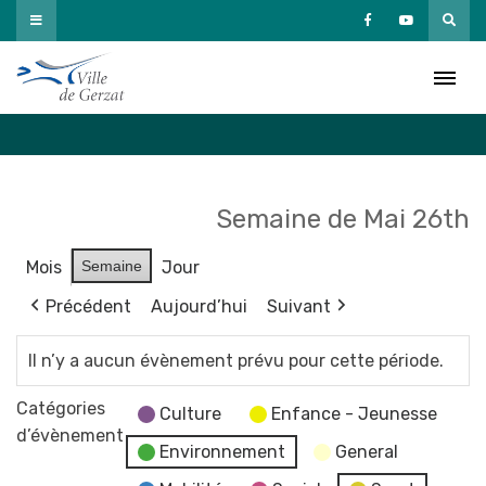
Passer
au
Agenda
contenu
Accueil
»
Agenda
Semaine de Mai 26th
Mois
Semaine
Jour
Précédent
Aujourd’hui
Suivant
Il n’y a aucun évènement prévu pour cette période.
Catégories
Culture
Enfance - Jeunesse
d’évènement
Environnement
General