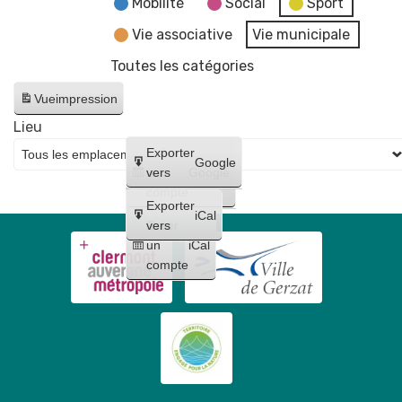
Mobilité
Social
Sport
Vie associative
Vie municipale
Toutes les catégories
Vue
impression
Lieu
Créer
Exporter
Google
un
vers
Google
compte
Exporter
iCal
Créer
vers
un
iCal
compte