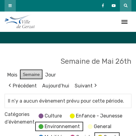
Passer
au
Agenda
contenu
Accueil
»
Agenda
Semaine de Mai 26th
Mois
Semaine
Jour
Précédent
Aujourd’hui
Suivant
Il n’y a aucun évènement prévu pour cette période.
Catégories
Culture
Enfance - Jeunesse
d’évènement
Environnement
General