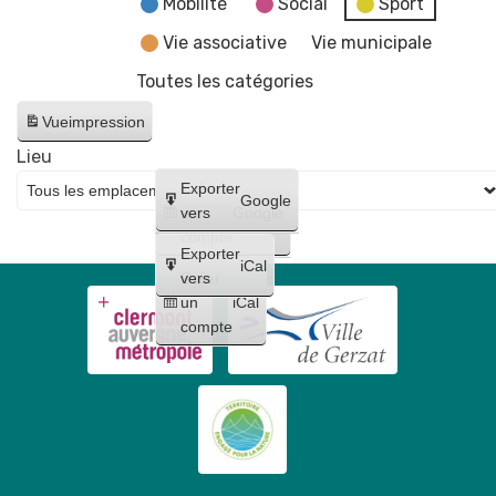
Mobilité
Social
Sport
Vie associative
Vie municipale
Toutes les catégories
Vue
impression
Lieu
Créer
Exporter
Google
un
vers
Google
compte
Exporter
iCal
Créer
vers
un
iCal
compte