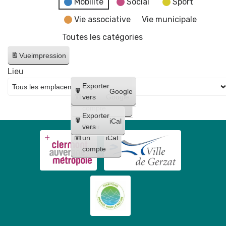
Mobilité
Social
Sport
Vie associative
Vie municipale
Toutes les catégories
Vue
impression
Lieu
Créer
Exporter
Google
un
vers
Google
compte
Exporter
iCal
Créer
vers
un
iCal
compte