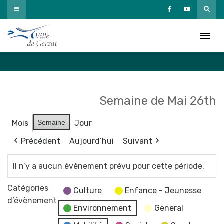
Passer
au
Agenda
contenu
Accueil
»
Agenda
Semaine de Mai 26th
Mois
Semaine
Jour
Précédent
Aujourd’hui
Suivant
Il n’y a aucun évènement prévu pour cette période.
Catégories
Culture
Enfance - Jeunesse
d’évènement
Environnement
General