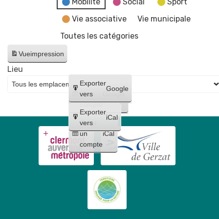
Mobilité
Social
Sport
Vie associative
Vie municipale
Toutes les catégories
Vue
impression
Lieu
Créer
Exporter
Google
un
vers
Google
compte
Exporter
iCal
Créer
vers
un
iCal
compte