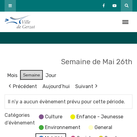
Passer
au
Agenda
contenu
Accueil
»
Agenda
Semaine de Mai 26th
Mois
Semaine
Jour
Précédent
Aujourd’hui
Suivant
Il n’y a aucun évènement prévu pour cette période.
Catégories
Culture
Enfance - Jeunesse
d’évènement
Environnement
General