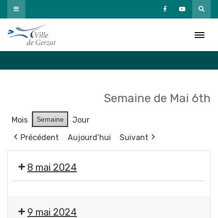
Passer
au
Agenda
contenu
Accueil
»
Agenda
Semaine de Mai 6th
Mois
Semaine
Jour
Précédent
Aujourd’hui
Suivant
8 mai 2024
❌
Fermeture
9 mai 2024
des