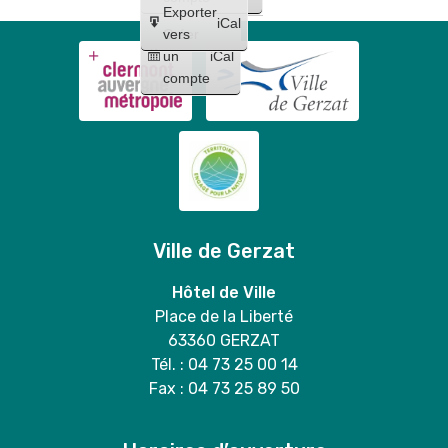
Exporter
iCal
Créer
vers
un
iCal
compte
Ville de Gerzat
Hôtel de Ville
Place de la Liberté
63360 GERZAT
Tél. : 04 73 25 00 14
Fax : 04 73 25 89 50