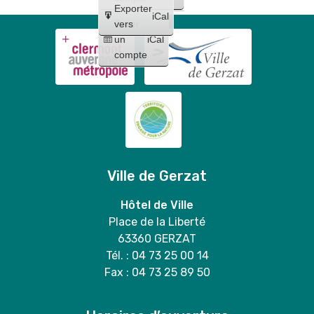
Exporter
iCal
Créer
vers
un
iCal
compte
Ville de Gerzat
Hôtel de Ville
Place de la Liberté
63360 GERZAT
Tél. : 04 73 25 00 14
Fax : 04 73 25 89 50