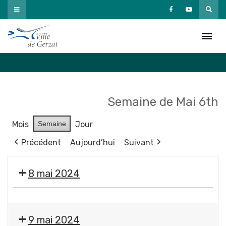
Passer
au
Agenda
contenu
Accueil
»
Agenda
Semaine de Mai 6th
Mois
Semaine
Jour
Précédent
Aujourd’hui
Suivant
8 mai 2024
❌
Fermeture
9 mai 2024
des