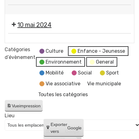
services
❌
municipaux
Fermeture
10 mai 2024
des
services
❌
municipaux
Fermeture
Catégories
Culture
Enfance - Jeunesse
des
d’évènement
Environnement
General
services
municipaux
Mobilité
Social
Sport
Vie associative
Vie municipale
Toutes les catégories
Vue
impression
Lieu
Créer
Exporter
Google
un
vers
Google
compte