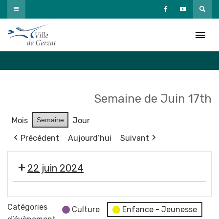
Passer
au
Agenda
contenu
Accueil
»
Agenda
Semaine de Juin 17th
Mois
Semaine
Jour
Précédent
Aujourd’hui
Suivant
22 juin 2024
🕺
🎶
Catégories
Culture
Enfance - Jeunesse
Gala