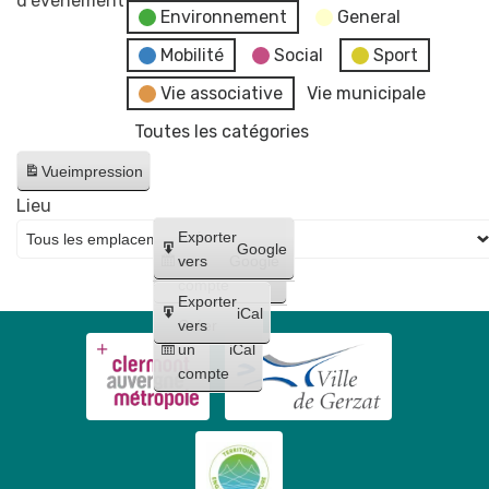
d’évènement
Environnement
General
AL
Danse
Mobilité
Social
Sport
Gerzat
Vie associative
Vie municipale
Toutes les catégories
Vue
impression
Lieu
Créer
Exporter
Google
un
vers
Google
compte
Exporter
iCal
Créer
vers
un
iCal
compte