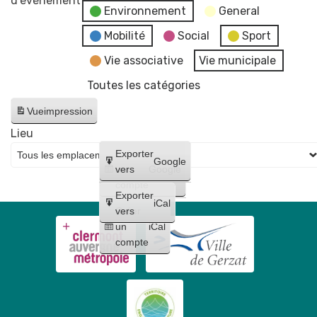
d’évènement
Environnement
General
bus
itinérant
Mobilité
Social
Sport
du
Vie associative
Vie municipale
SMTC-
Toutes les catégories
AC
vient
Vue
impression
à
Lieu
vous
Créer
Exporter
pour
Google
un
vers
Google
échanger
compte
sur
Exporter
iCal
vos
Créer
vers
un
iCal
déplacements
compte