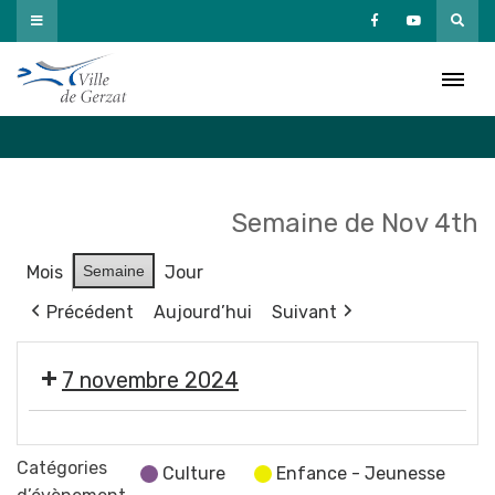
Passer
au
Agenda
contenu
Accueil
»
Agenda
Semaine de Nov 4th
Mois
Semaine
Jour
Précédent
Aujourd’hui
Suivant
7 novembre 2024
C.l'infobus
:
Catégories
Culture
Enfance - Jeunesse
le