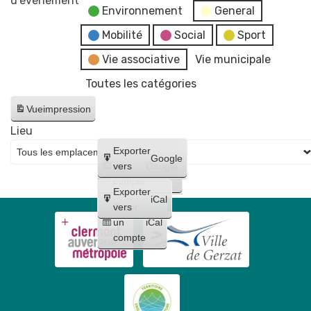
d’évènement
Environnement
General
AL
Danse
Mobilité
Social
Sport
Gerzat
Vie associative
Vie municipale
Toutes les catégories
Vue
impression
Lieu
Créer
Exporter
Google
un
vers
Google
compte
Exporter
iCal
Créer
vers
un
iCal
compte