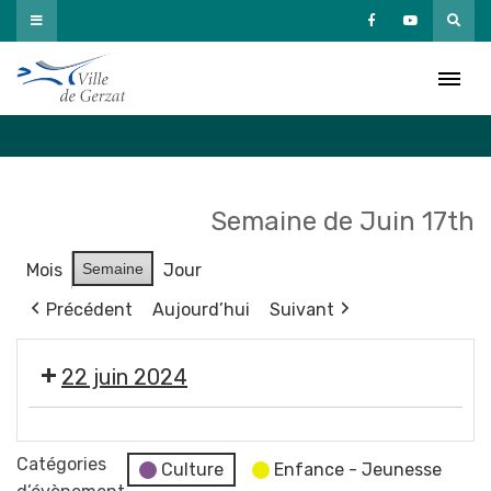
Passer
au
Agenda
contenu
Accueil
»
Agenda
Semaine de Juin 17th
Mois
Semaine
Jour
Précédent
Aujourd’hui
Suivant
22 juin 2024
🕺
🎶
Catégories
Culture
Enfance - Jeunesse
Gala