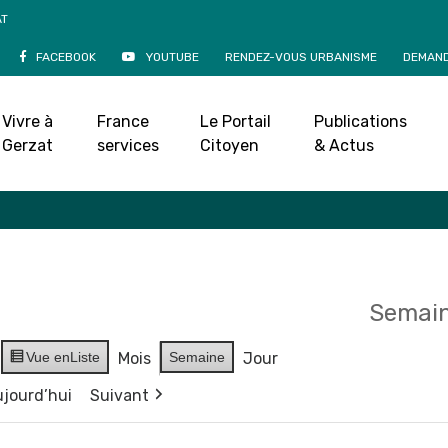
AT
FACEBOOK
YOUTUBE
RENDEZ-VOUS URBANISME
DEMAND
Agenda
Vivre à
France
Le Portail
Publications
Accueil
»
Agenda
Gerzat
services
Citoyen
& Actus
Semain
Vue en
Liste
Mois
Semaine
Jour
jourd’hui
Suivant