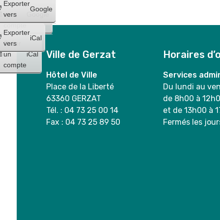
Créer
Exporter
Google
un
vers
Google
compte
Exporter
iCal
Créer
vers
Ville de Gerzat
Horaires d’
un
iCal
compte
Hôtel de Ville
Services admin
Place de la Liberté
Du lundi au ve
63360 GERZAT
de 8h00 à 12h
Tél. : 04 73 25 00 14
et de 13h00 à 
Fax : 04 73 25 89 50
Fermés les jour