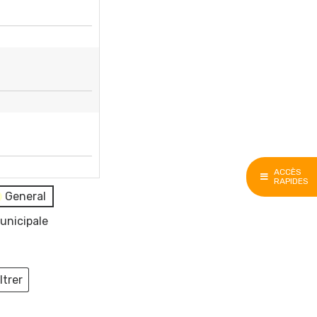
ACCÈS
RAPIDES
General
unicipale
ltrer
ieux