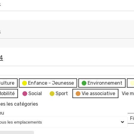
4
4
4
ulture
Enfance - Jeunesse
Environnement
obilité
Social
Sport
Vie associative
Vie m
es les catégories
eu
Fi
L