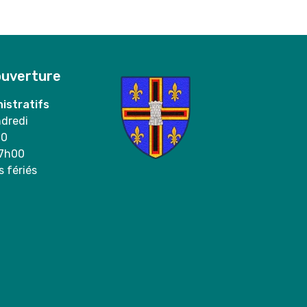
ouverture
istratifs
ndredi
00
17h00
s fériés