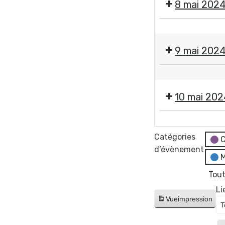
8 mai 202
❌
Fermeture
9 mai 202
des
services
❌
municipaux
Fermeture
10 mai 202
des
services
❌
municipaux
Fermeture
Catégories
C
des
d’évènement
M
services
municipaux
Tout
Li
Vue
impression