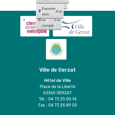
compte
Exporter
iCal
Créer
vers
un
iCal
compte
Ville de Gerzat
Hôtel de Ville
Place de la Liberté
63360 GERZAT
Tél. : 04 73 25 00 14
Fax : 04 73 25 89 50