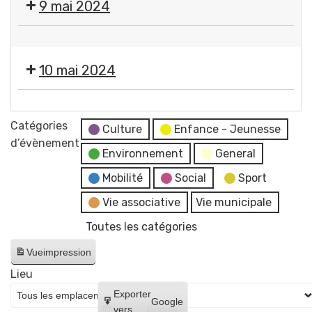
9 mai 2024
commémorative
services
de
municipaux
❌
la
Fermeture
Victoire
10 mai 2024
des
du
services
8
❌
municipaux
mai
Fermeture
Catégories
Culture
Enfance - Jeunesse
1945
des
d’évènement
Place
Environnement
General
services
Pommerol
municipaux
Mobilité
Social
Sport
Vie associative
Vie municipale
Toutes les catégories
Vue
impression
Lieu
Créer
Exporter
Google
un
vers
Google