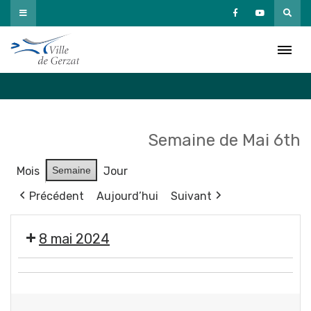
Passer
au
Agenda
contenu
Accueil
»
Agenda
Semaine de Mai 6th
Mois
Semaine
Jour
Précédent
Aujourd’hui
Suivant
8 mai 2024
❌
🇫🇷
Fermeture
Cérémonie
des