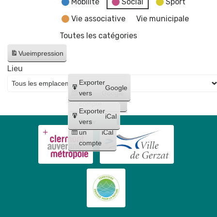
Mobilité
Social
Sport
Vie associative
Vie municipale
Toutes les catégories
Vue
impression
Lieu
Créer
Exporter
Google
un
vers
Google
compte
Exporter
iCal
Créer
vers
un
iCal
compte