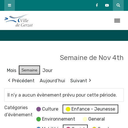
Passer
au
Agenda
contenu
Accueil
»
Agenda
Semaine de Nov 4th
Mois
Semaine
Jour
Précédent
Aujourd’hui
Suivant
Il n’y a aucun évènement prévu pour cette période.
Catégories
Culture
Enfance - Jeunesse
d’évènement
Environnement
General