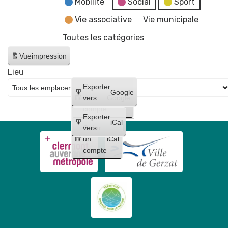
Mobilité
Social
Sport
Vie associative
Vie municipale
Toutes les catégories
Vue
impression
Lieu
Créer
Exporter
Google
un
vers
Google
compte
Exporter
iCal
Créer
vers
un
iCal
compte