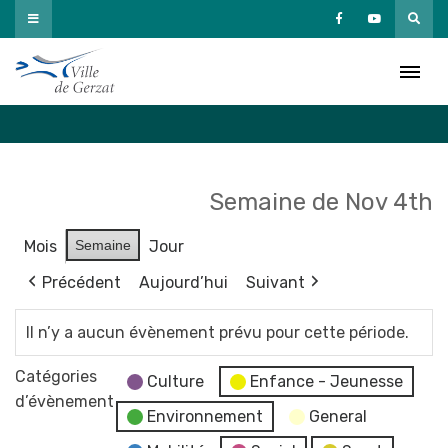
Passer
au
Agenda
contenu
Accueil
»
Agenda
Semaine de Nov 4th
Mois
Semaine
Jour
Précédent
Aujourd’hui
Suivant
Il n’y a aucun évènement prévu pour cette période.
Catégories
Culture
Enfance - Jeunesse
d’évènement
Environnement
General