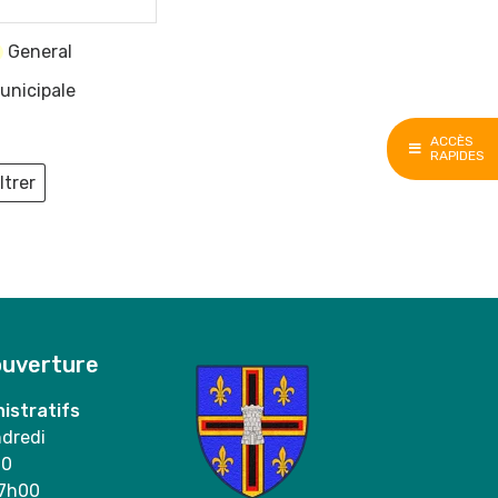
General
unicipale
ACCÈS
RAPIDES
ltrer
ieux
ouverture
istratifs
ndredi
00
17h00