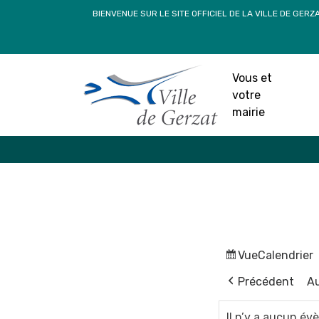
Passer
BIENVENUE SUR LE SITE OFFICIEL DE LA VILLE DE GERZ
au
contenu
Vous et
votre
mairie
Vue
Calendrier
Précédent
Au
Il n’y a aucun é