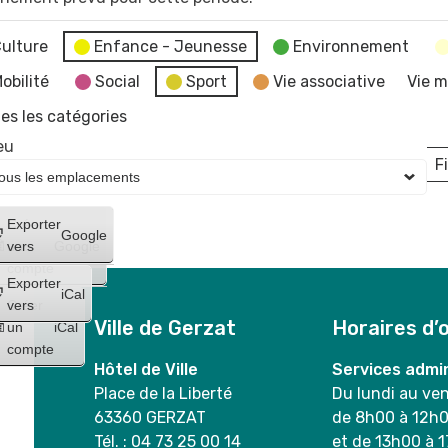
ulture
Enfance - Jeunesse
Environnement
obilité
Social
Sport
Vie associative
Vie m
es les catégories
eu
Fi
L
Créer
Exporter
Google
un
vers
Google
compte
Exporter
iCal
Créer
vers
Ville de Gerzat
Horaires d’
un
iCal
compte
Hôtel de Ville
Services admin
Place de la Liberté
Du lundi au ve
63360 GERZAT
de 8h00 à 12h
Tél. : 04 73 25 00 14
et de 13h00 à 