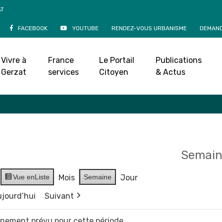
AT
FACEBOOK
YOUTUBE
RENDEZ-VOUS URBANISME
DEMAND
Agenda
Vivre à
France
Le Portail
Publications
Accueil
»
Agenda
Gerzat
services
Citoyen
& Actus
Semain
Vue en
Liste
Mois
Semaine
Jour
jourd’hui
Suivant
vènement prévu pour cette période.