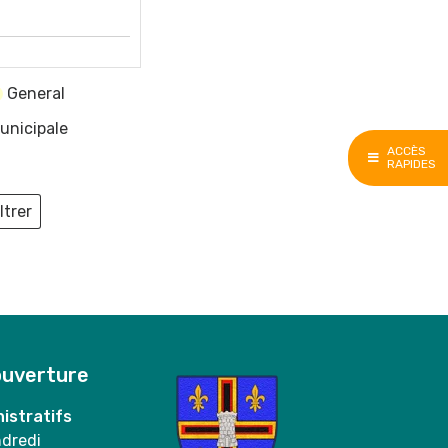
General
unicipale
ACCÈS
RAPIDES
ltrer
ieux
ouverture
istratifs
ndredi