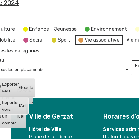
e 2024
ulture
Enfance - Jeunesse
Environnement
obilité
Social
Sport
Vie associative
Vie m
es les catégories
eu
Fi
L
Créer
Exporter
Google
un
vers
Google
compte
Exporter
iCal
Créer
vers
Ville de Gerzat
Horaires d’
un
iCal
compte
Hôtel de Ville
Services admin
Place de la Liberté
Du lundi au ve