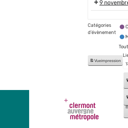
9 novembr
🪩
🕺
Catégories
C
💃
d’évènement
M
Repas
déguisé
Tout
années
Li
70-
Vue
impression
80
Comité
des
Fêtes
Gerzatois