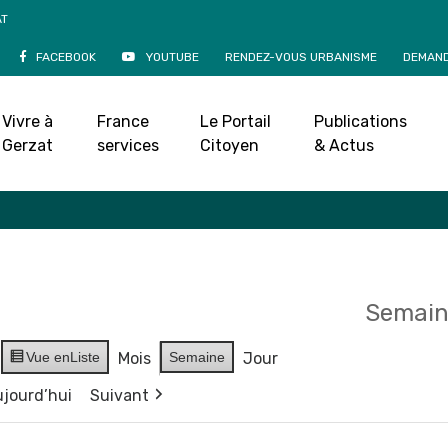
AT
FACEBOOK
YOUTUBE
RENDEZ-VOUS URBANISME
DEMAND
Agenda
Vivre à
France
Le Portail
Publications
Accueil
»
Agenda
Gerzat
services
Citoyen
& Actus
Semain
Vue en
Liste
Mois
Semaine
Jour
jourd’hui
Suivant