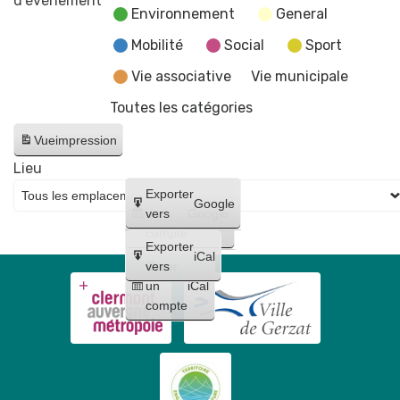
d’évènement
Environnement
General
hors
les
Mobilité
Social
Sport
murs
Vie associative
Vie municipale
à
Toutes les catégories
l'expo
Planète(s)
Vue
impression
Decouflé
Lieu
du
Créer
Exporter
CNCS
Google
un
vers
Google
de
compte
Moulins
Exporter
iCal
Créer
vers
un
iCal
compte