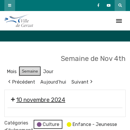
Passer
au
Agenda
contenu
Accueil
»
Agenda
Semaine de Nov 4th
Mois
Semaine
Jour
Précédent
Aujourd’hui
Suivant
10 novembre 2024
COMPLET
-
Catégories
Culture
Enfance - Jeunesse
Sortie