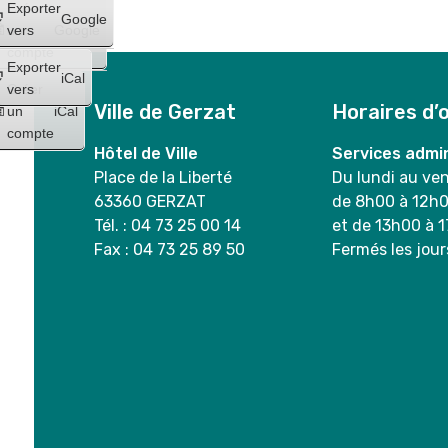
Créer
Exporter
Google
un
vers
Google
compte
Exporter
iCal
Créer
vers
Ville de Gerzat
Horaires d’
un
iCal
compte
Hôtel de Ville
Services admin
Place de la Liberté
Du lundi au ve
63360 GERZAT
de 8h00 à 12h
Tél. : 04 73 25 00 14
et de 13h00 à 
Fax : 04 73 25 89 50
Fermés les jour