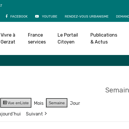
AT
FACEBOOK
YOUTUBE
RENDEZ-VOUS URBANISME
DEMAND
Agenda
Vivre à
France
Le Portail
Publications
Accueil
»
Agenda
Gerzat
services
Citoyen
& Actus
Semain
Vue en
Liste
Mois
Semaine
Jour
jourd’hui
Suivant