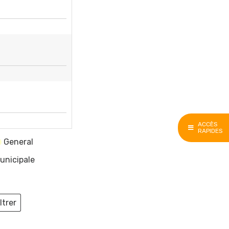
ACCÈS
RAPIDES
General
unicipale
ltrer
ieux