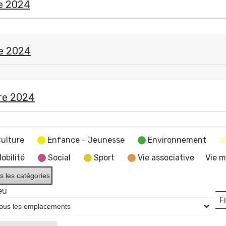
e 2024
e 2024
re 2024
ulture
Enfance - Jeunesse
Environnement
obilité
Social
Sport
Vie associative
Vie m
s les catégories
eu
Fi
L