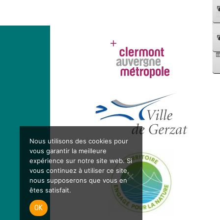
Decouflé
du
CNCS
de
Moulins
Nous utilisons des cookies pour
vous garantir la meilleure
expérience sur notre site web. Si
vous continuez à utiliser ce site,
nous supposerons que vous en
êtes satisfait.
OK