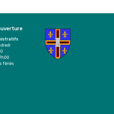
ouverture
istratifs
ndredi
00
17h00
s fériés