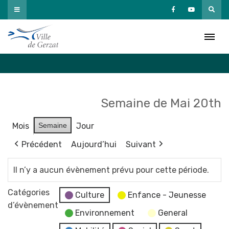
Passer
au
Agenda
contenu
Accueil
»
Agenda
Semaine de Mai 20th
Mois
Semaine
Jour
Précédent
Aujourd’hui
Suivant
Il n’y a aucun évènement prévu pour cette période.
Catégories
Culture
Enfance - Jeunesse
d’évènement
Environnement
General