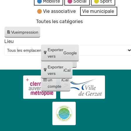
Mobilité
Social
Sport
Vie associative
Vie municipale
Toutes les catégories
Vue
impression
Lieu
Créer
Exporter
Google
un
vers
Google
compte
Exporter
iCal
Créer
vers
un
iCal
compte