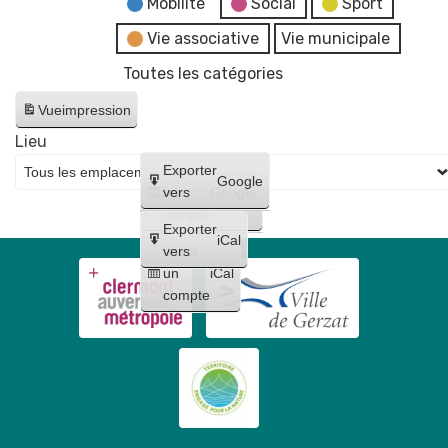
Mobilité
Social
Sport
Vie associative
Vie municipale
Toutes les catégories
Vue
impression
Lieu
Créer
Exporter
Google
un
vers
Google
compte
Exporter
iCal
Créer
vers
un
iCal
compte