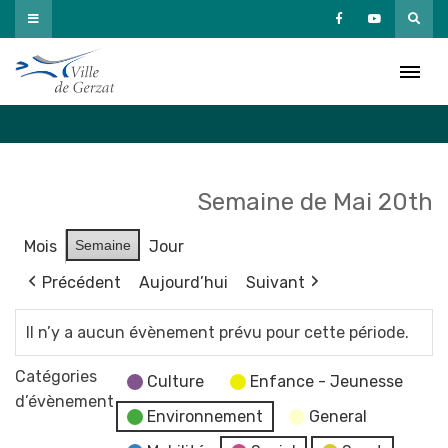
Passer
au
Agenda
contenu
Accueil
»
Agenda
Semaine de Mai 20th
Mois
Semaine
Jour
Précédent
Aujourd’hui
Suivant
Il n’y a aucun évènement prévu pour cette période.
Catégories
Culture
Enfance - Jeunesse
d’évènement
Environnement
General